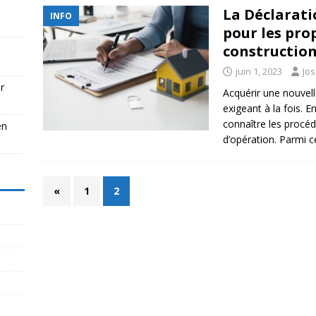
La Déclarati
INFO
pour les pro
constructio
juin 1, 2023
Jo
r
Acquérir une nouvell
exigeant à la fois. En
connaître les procéd
en
d’opération. Parmi c
«
1
2