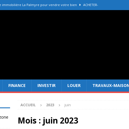
e immobilière La Palmyre pour vendre votre bien
ACHETER-
r refaire une toiture selon les matériaux
TRAVAUX-MAISON
Forêt Fréjus : 7 raisons d’investir maintenant
INVESTIR
tir à Dubai attire les Français en 2026
INVESTIR
 un terrain constructible en zone agricole
DROIT
FINANCE
INVESTIR
LOUER
TRAVAUX-MAISO
ACCUEIL
2023
juin
 zone
Mois :
juin 2023