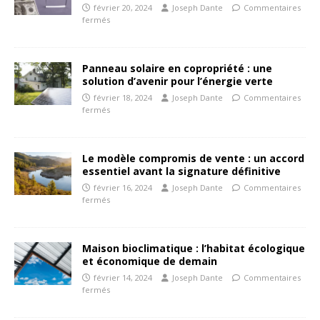
février 20, 2024
Joseph Dante
Commentaires
fermés
Panneau solaire en copropriété : une
solution d’avenir pour l’énergie verte
février 18, 2024
Joseph Dante
Commentaires
fermés
Le modèle compromis de vente : un accord
essentiel avant la signature définitive
février 16, 2024
Joseph Dante
Commentaires
fermés
Maison bioclimatique : l’habitat écologique
et économique de demain
février 14, 2024
Joseph Dante
Commentaires
fermés