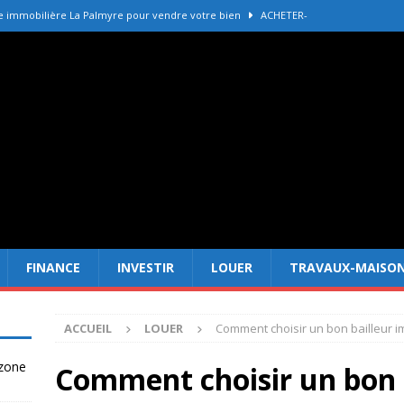
e immobilière La Palmyre pour vendre votre bien
ACHETER-
r refaire une toiture selon les matériaux
TRAVAUX-MAISON
Forêt Fréjus : 7 raisons d’investir maintenant
INVESTIR
tir à Dubai attire les Français en 2026
INVESTIR
 un terrain constructible en zone agricole
DROIT
FINANCE
INVESTIR
LOUER
TRAVAUX-MAISO
ACCUEIL
LOUER
Comment choisir un bon bailleur i
 zone
Comment choisir un bon 