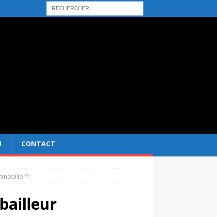
N
CONTACT
mmobilier?
bailleur