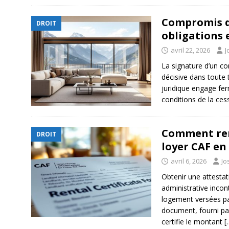
Compromis de
DROIT
obligations 
avril 22, 2026
J
La signature d’un c
décisive dans toute
juridique engage fe
conditions de la ces
Comment rem
DROIT
loyer CAF en
avril 6, 2026
Jo
Obtenir une attesta
administrative incon
logement versées par
document, fourni par
certifie le montant
[