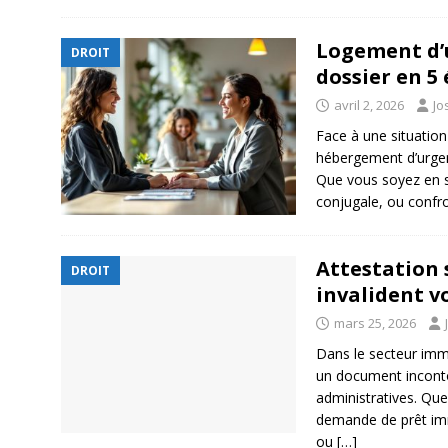
Logement d’u
DROIT
dossier en 5
avril 2, 2026
Jo
Face à une situation
hébergement d’urgenc
Que vous soyez en si
conjugale, ou confro
Attestation s
DROIT
invalident v
mars 25, 2026
Dans le secteur immob
un document incont
administratives. Que
demande de prêt imm
ou
[…]