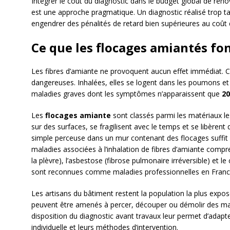
Intégrer le coût du diagnostic dans le budget global de rén
est une approche pragmatique. Un diagnostic réalisé trop ta
engendrer des pénalités de retard bien supérieures au coût
Ce que les flocages amiantés fon
Les fibres d’amiante ne provoquent aucun effet immédiat. C’
dangereuses. Inhalées, elles se logent dans les poumons et
maladies graves dont les symptômes n’apparaissent que
20
Les
flocages amiante
sont classés parmi les matériaux les
sur des surfaces, se fragilisent avec le temps et se libèrent
simple perceuse dans un mur contenant des flocages suffit 
maladies associées à l’inhalation de fibres d’amiante comp
la plèvre), l’asbestose (fibrose pulmonaire irréversible) et
sont reconnues comme maladies professionnelles en Franc
Les artisans du bâtiment restent la population la plus exposé
peuvent être amenés à percer, découper ou démolir des mat
disposition du diagnostic avant travaux leur permet d’adapt
individuelle et leurs méthodes d’intervention.