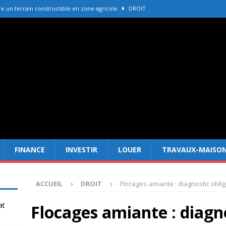
 un terrain constructible en zone agricole
DROIT
e immobilière La Palmyre pour vendre votre bien
ACHETER-
r refaire une toiture selon les matériaux
TRAVAUX-MAISON
Forêt Fréjus : 7 raisons d’investir maintenant
INVESTIR
er cadastre gouv avant un achat immobilier
DROIT
FINANCE
INVESTIR
LOUER
TRAVAUX-MAISO
ACCUEIL
DROIT
Flocages amiante : diagnostic obli
at
Flocages amiante : diagno