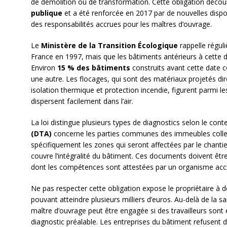
de démolition ou de transformation. Cette obligation déco
publique
et a été renforcée en 2017 par de nouvelles dispos
des responsabilités accrues pour les maîtres d’ouvrage.
Le
Ministère de la Transition Écologique
rappelle réguli
France en 1997, mais que les bâtiments antérieurs à cette 
Environ
15 % des bâtiments
construits avant cette date 
une autre. Les flocages, qui sont des matériaux projetés di
isolation thermique et protection incendie, figurent parmi le
dispersent facilement dans l’air.
La loi distingue plusieurs types de diagnostics selon le cont
(DTA)
concerne les parties communes des immeubles collec
spécifiquement les zones qui seront affectées par le chantie
couvre l’intégralité du bâtiment. Ces documents doivent êtr
dont les compétences sont attestées par un organisme acc
Ne pas respecter cette obligation expose le propriétaire à
pouvant atteindre plusieurs milliers d’euros. Au-delà de la san
maître d’ouvrage peut être engagée si des travailleurs sont
diagnostic préalable. Les entreprises du bâtiment refusent d’