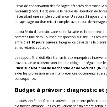
L’état de conservation des flocages détectés détermine la 
niveaux
(score 1 à 3) évalue le risque de libération de fibr
nécessitant une simple surveillance. Un score 3 impose une i
encapsulage ou d’un retrait complet avant tout démarrage d
La durée du diagnostic varie selon la taille et la complexit
comptez une demi-journée d’inspection sur site. Les résult
entre
5 et 10 jours ouvrés
. Intégrer ce délai dans le plann
et les retards coûteux.
Le rapport final doit être transmis aux entreprises interven
travaux. Cette transmission est une obligation légale que le
L’
Institut National de Recherche et de Sécurité (INRS)
aider les professionnels à interpréter ces documents et à a
conséquence.
Budget à prévoir : diagnostic et
La question financière est souvent la première préoccupati
diagnostic amiante. Les coûts varient sensiblement selon la 