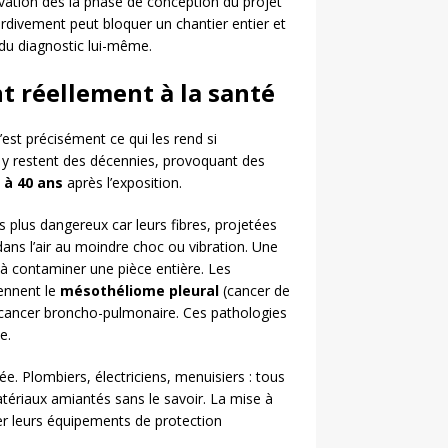
ovation dès la phase de conception du projet
rdivement peut bloquer un chantier entier et
 du diagnostic lui-même.
t réellement à la santé
est précisément ce qui les rend si
 y restent des décennies, provoquant des
 à 40 ans
après l’exposition.
 plus dangereux car leurs fibres, projetées
 dans l’air au moindre choc ou vibration. Une
à contaminer une pièce entière. Les
rennent le
mésothéliome pleural
(cancer de
 le cancer broncho-pulmonaire. Ces pathologies
e.
e. Plombiers, électriciens, menuisiers : tous
ériaux amiantés sans le savoir. La mise à
er leurs équipements de protection