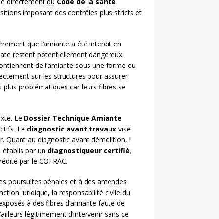
ule directement du
Code de la santé
itions imposant des contrôles plus stricts et
èrement que l’amiante a été interdit en
date restent potentiellement dangereux.
contiennent de l’amiante sous une forme ou
rectement sur les structures pour assurer
s plus problématiques car leurs fibres se
exte. Le
Dossier Technique Amiante
tifs. Le
diagnostic avant travaux
vise
r. Quant au diagnostic avant démolition, il
e établis par un
diagnostiqueur certifié
,
rédité par le COFRAC.
 des poursuites pénales et à des amendes
ction juridique, la responsabilité civile du
 exposés à des fibres d’amiante faute de
ailleurs légitimement d’intervenir sans ce