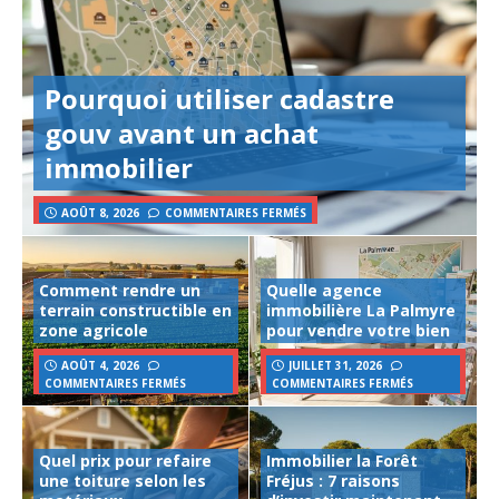
Pourquoi utiliser cadastre
gouv avant un achat
immobilier
AOÛT 8, 2026
COMMENTAIRES FERMÉS
Comment rendre un
Quelle agence
terrain constructible en
immobilière La Palmyre
zone agricole
pour vendre votre bien
AOÛT 4, 2026
JUILLET 31, 2026
COMMENTAIRES FERMÉS
COMMENTAIRES FERMÉS
Quel prix pour refaire
Immobilier la Forêt
une toiture selon les
Fréjus : 7 raisons