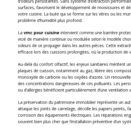
d’odeurs persistantes. Sans système d’extraction performan
surfaces, favorisent le développement de moisissures et d
votre cuisine. La buée qui se forme sur les vitres ou les murs
problème d’humidité plus profond.
La
vmc pour cuisine
intervient comme une barrière protectri
vicié de manière continue ou modulée selon le modèle chois
odeurs de se propager dans les autres pièces. Cette extrac
efficace lors des cuissons prolongées, où la production de
Au-delà du confort olfactif, les enjeux sanitaires méritent u
plaques de cuisson, notamment au gaz, libère des composé
monoxyde de carbone ou les oxydes d’azote. Un renouvellem
des concentrations dangereuses de ces polluants. Les pers
ou d’allergies bénéficient particulièrement d’une ventilation
La préservation du patrimoine immobilier représente un aut
attaque les joints de carrelage, décolle les papiers peints, f
corrosion des équipements électriques. Les réparations en
souvent bien plus cher que l’installation préventive d’un sy