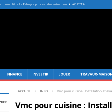
e immobilière La Palmyre pour vendre votre bien
ACHETER-
r refaire une toiture selon les matériaux
TRAVAUX-MAISON
Forêt Fréjus : 7 raisons d’investir maintenant
INVESTIR
tir à Dubai attire les Français en 2026
INVESTIR
 un terrain constructible en zone agricole
DROIT
FINANCE
INVESTIR
LOUER
TRAVAUX-MAISO
ACCUEIL
INFO
Vmc pour cuisine : Installation et a
 zone
Vmc pour cuisine : Instal