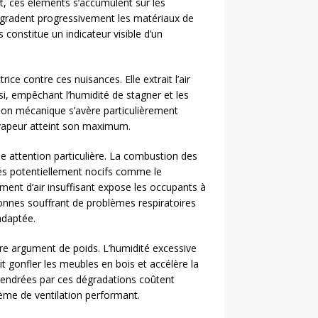
t, ces éléments s’accumulent sur les
égradent progressivement les matériaux de
 constitue un indicateur visible d’un
ce contre ces nuisances. Elle extrait l’air
i, empêchant l’humidité de stagner et les
tion mécanique s’avère particulièrement
 vapeur atteint son maximum.
ne attention particulière. La combustion des
s potentiellement nocifs comme le
ent d’air insuffisant expose les occupants à
onnes souffrant de problèmes respiratoires
 adaptée.
re argument de poids. L’humidité excessive
ait gonfler les meubles en bois et accélère la
gendrées par ces dégradations coûtent
stème de ventilation performant.