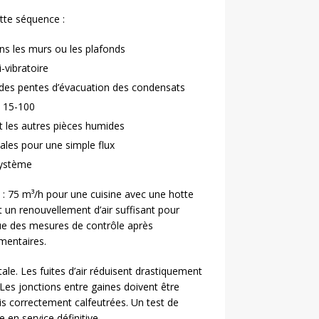
ette séquence :
ns les murs ou les plafonds
i-vibratoire
 des pentes d’évacuation des condensats
 15-100
et les autres pièces humides
pales pour une simple flux
 système
: 75 m³/h pour une cuisine avec une hotte
 un renouvellement d’air suffisant pour
tue des mesures de contrôle après
ementaires.
ale. Les fuites d’air réduisent drastiquement
Les jonctions entre gaines doivent être
is correctement calfeutrées. Un test de
 en service définitive.