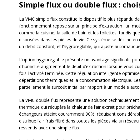
Simple flux ou double flux : cho
La VMC simple flux constitue le dispositif le plus répandu da
fonctionnement repose sur un principe d’extraction : un mote
comme la cuisine, la salle de bain et les toilettes, tandis que 
disposées dans les pièces de vie. Ce système se décline en d
un débit constant, et l’hygroréglable, qui ajuste automatique
L’option hygroréglable présente un avantage significatif po
d’humidité augmentent le débit d’extraction lorsque vous cu
fois l’activité terminée. Cette régulation intelligente optimi
déperditions thermiques et la consommation électrique. L
partiellement le surcoût initial par rapport à un modèle auto
La VMC double flux représente une solution techniquement p
thermique qui récupère la chaleur de l’air extrait pour préch
échangeurs atteint couramment 90%, réduisant considérabl
distribue l’air frais filtré dans toutes les pièces via un résea
ressentis avec une simple flux.