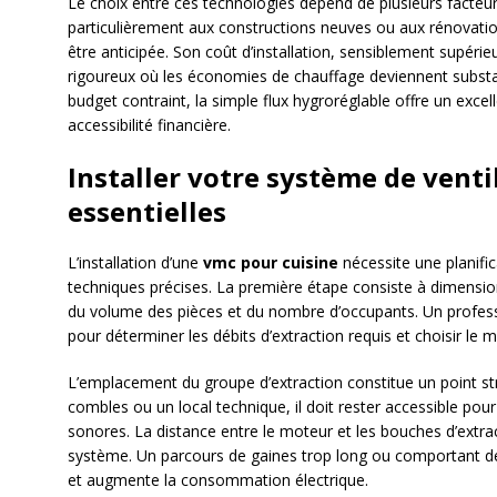
Le choix entre ces technologies dépend de plusieurs facteu
particulièrement aux constructions neuves ou aux rénovation
être anticipée. Son coût d’installation, sensiblement supérieu
rigoureux où les économies de chauffage deviennent substan
budget contraint, la simple flux hygroréglable offre un exc
accessibilité financière.
Installer votre système de ventil
essentielles
L’installation d’une
vmc pour cuisine
nécessite une planifi
techniques précises. La première étape consiste à dimensi
du volume des pièces et du nombre d’occupants. Un professio
pour déterminer les débits d’extraction requis et choisir le m
L’emplacement du groupe d’extraction constitue un point st
combles ou un local technique, il doit rester accessible pour
sonores. La distance entre le moteur et les bouches d’extrac
système. Un parcours de gaines trop long ou comportant 
et augmente la consommation électrique.