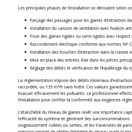
Les principales phases de l’installation se déroulent selon c
Perçage des passages pour les gaines d’extraction da
Installation du caisson de ventilation avec fixation ant
Pose des gaines rigides ou semi-rigides avec respect
Raccordement électrique conforme aux normes NF C
Installation des bouches d’extraction dans la cuisine 
Mise en place des entrées d’air dans les pièces princi
Réglage des débits et vérification de l’équilibrage du
La réglementation impose des débits minimaux d’extraction 
raccordée, ou 135 m³/h sans hotte. Ces valeurs garantissent
évacuer efficacement les polluants. Le professionnel effec
l’installation pour certifier la conformité aux exigences régl
L’étanchéité du réseau de gaines revêt une importance capit
l’efficacité du système et génèrent des surconsommations. 
soigneusement collées ou serties, et les traversées de paro
pression permet de vérifier l’intégrité du réseau avant la mise