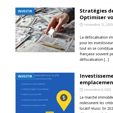
Stratégies d
INVESTIR
Optimiser v
novembre 12, 2025
La défiscalisation im
pour les investisseur
tout en se constitua
française souvent p
défiscalisation
[…]
Investissemen
INVESTIR
emplacement
novembre 4, 2025
Le marché immobilie
redessinent les crit
locatif réussi. En 20