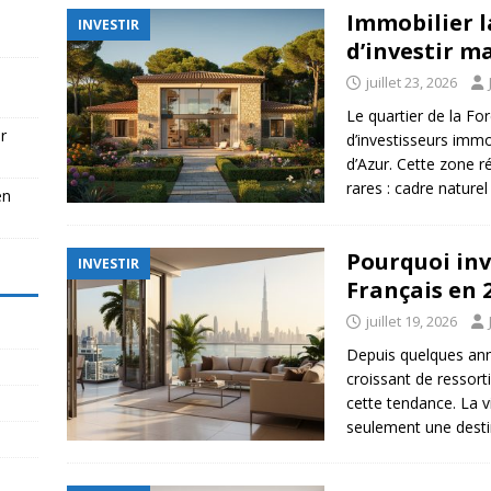
Immobilier la
INVESTIR
d’investir m
juillet 23, 2026
Le quartier de la For
r
d’investisseurs immob
d’Azur. Cette zone r
rares : cadre nature
en
Pourquoi inv
INVESTIR
Français en 
juillet 19, 2026
Depuis quelques ann
croissant de ressort
cette tendance. La v
seulement une destin