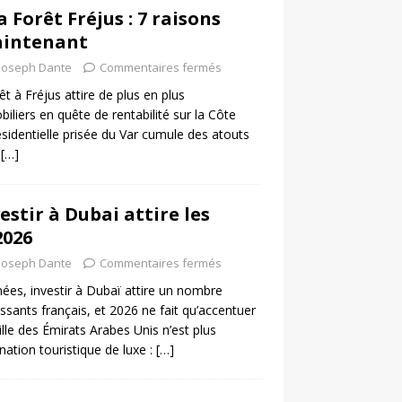
 Forêt Fréjus : 7 raisons
aintenant
Joseph Dante
Commentaires fermés
êt à Fréjus attire de plus en plus
iliers en quête de rentabilité sur la Côte
ésidentielle prisée du Var cumule des atouts
l
[…]
estir à Dubai attire les
2026
Joseph Dante
Commentaires fermés
ées, investir à Dubaï attire un nombre
issants français, et 2026 ne fait qu’accentuer
ille des Émirats Arabes Unis n’est plus
ation touristique de luxe :
[…]