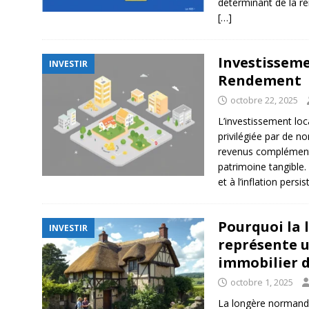
déterminant de la re
[…]
Investisseme
INVESTIR
Rendement
octobre 22, 2025
L’investissement loc
privilégiée par de 
revenus complémenta
patrimoine tangible.
et à l’inflation persi
Pourquoi la
INVESTIR
représente 
immobilier d
octobre 1, 2025
La longère normande