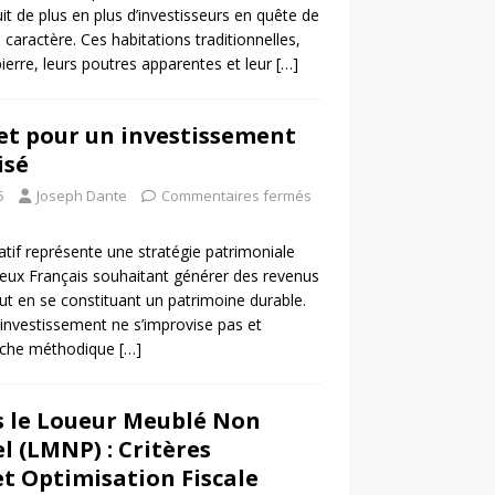
it de plus en plus d’investisseurs en quête de
 caractère. Ces habitations traditionnelles,
ierre, leurs poutres apparentes et leur
[…]
et pour un investissement
isé
5
Joseph Dante
Commentaires fermés
atif représente une stratégie patrimoniale
eux Français souhaitant générer des revenus
t en se constituant un patrimoine durable.
’investissement ne s’improvise pas et
oche méthodique
[…]
s le Loueur Meublé Non
l (LMNP) : Critères
 et Optimisation Fiscale