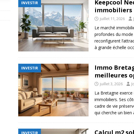
Keepcool Neo
INVESTIR
immobiliers 
juillet 11, 2026
Le marché immobilie
profondes du mode de
reconfigurent l’attra
à grande échelle oc
Immo Bretagn
INVESTIR
meilleures o
juillet 3, 2026
J
La Bretagne exerce u
immobiliers. Ses cô
cadre de vie préserv
qui cherche un bien
Calcul m2 sol
INVESTIR