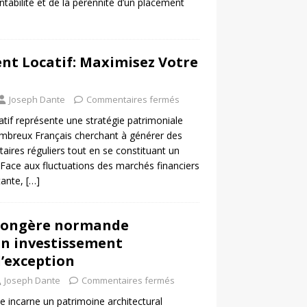
ntabilité et de la pérennité d’un placement
nt Locatif: Maximisez Votre
Joseph Dante
Commentaires fermés
atif représente une stratégie patrimoniale
nombreux Français cherchant à générer des
ires réguliers tout en se constituant un
 Face aux fluctuations des marchés financiers
stante,
[…]
 longère normande
un investissement
’exception
Joseph Dante
Commentaires fermés
 incarne un patrimoine architectural