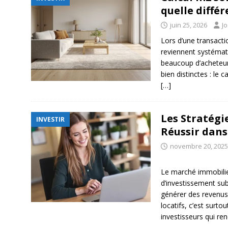
quelle diffé
juin 25, 2026
J
Lors d’une transacti
reviennent systémat
beaucoup d’acheteu
bien distinctes : le 
[…]
Les Stratégi
INVESTIR
Réussir dans
novembre 20, 2025
Le marché immobilie
d’investissement sub
générer des revenu
locatifs, c’est surtou
investisseurs qui re