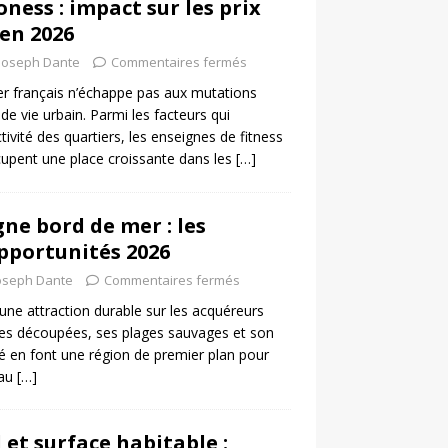
ness : impact sur les prix
en 2026
Joseph Dante
Commentaires fermés
r français n’échappe pas aux mutations
 vie urbain. Parmi les facteurs qui
ctivité des quartiers, les enseignes de fitness
cupent une place croissante dans les
[…]
e bord de mer : les
pportunités 2026
oseph Dante
Commentaires fermés
ne attraction durable sur les acquéreurs
tes découpées, ses plages sauvages et son
é en font une région de premier plan pour
 au
[…]
 et surface habitable :