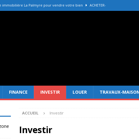
e immobilière La Palmyre pour vendre votre bien
ACHETER-
r refaire une toiture selon les matériaux
TRAVAUX-MAISON
Forêt Fréjus : 7 raisons d’investir maintenant
INVESTIR
tir à Dubai attire les Français en 2026
INVESTIR
 un terrain constructible en zone agricole
DROIT
FINANCE
INVESTIR
LOUER
TRAVAUX-MAISO
ACCUEIL
Investir
 zone
Investir