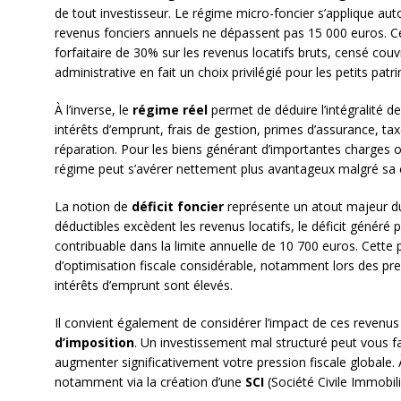
de tout investisseur. Le régime micro-foncier s’applique au
revenus fonciers annuels ne dépassent pas 15 000 euros. Ce
forfaitaire de 30% sur les revenus locatifs bruts, censé couv
administrative en fait un choix privilégié pour les petits pat
À l’inverse, le
régime réel
permet de déduire l’intégralité d
intérêts d’emprunt, frais de gestion, primes d’assurance, tax
réparation. Pour les biens générant d’importantes charges 
régime peut s’avérer nettement plus avantageux malgré sa 
La notion de
déficit foncier
représente un atout majeur du
déductibles excèdent les revenus locatifs, le déficit généré 
contribuable dans la limite annuelle de 10 700 euros. Cette p
d’optimisation fiscale considérable, notamment lors des pr
intérêts d’emprunt sont élevés.
Il convient également de considérer l’impact de ces revenus 
d’imposition
. Un investissement mal structuré peut vous f
augmenter significativement votre pression fiscale globale. À
notamment via la création d’une
SCI
(Société Civile Immobil