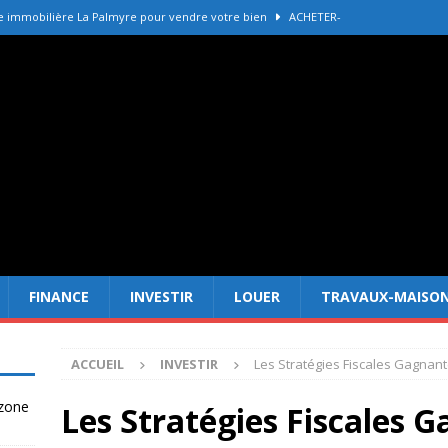
e immobilière La Palmyre pour vendre votre bien
ACHETER-
r refaire une toiture selon les matériaux
TRAVAUX-MAISON
Forêt Fréjus : 7 raisons d’investir maintenant
INVESTIR
tir à Dubai attire les Français en 2026
INVESTIR
 un terrain constructible en zone agricole
DROIT
FINANCE
INVESTIR
LOUER
TRAVAUX-MAISO
ACCUEIL
INVESTIR
Les Stratégies Fiscales Gagnant
 zone
Les Stratégies Fiscales 