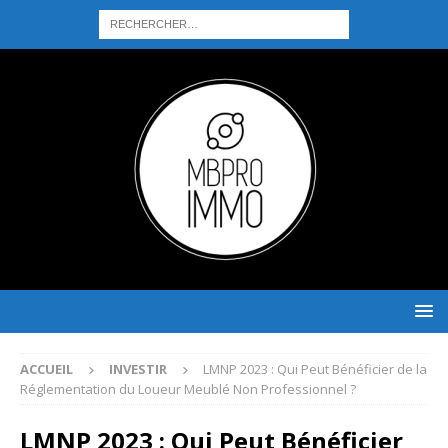
ACCUEIL
INVESTIR
LMNP 2023 : Qui Peut Bénéficier de la
Réglementation du Loueur Meublé Non Professionnel ?
LMNP 2023 : Qui Peut Bénéficier