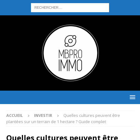
ACCUEIL
INVESTIR
Quelles cultures peuvent être
plantées sur un terrain de 1 hectare ? Guide complet
Quelles cultures peuvent être