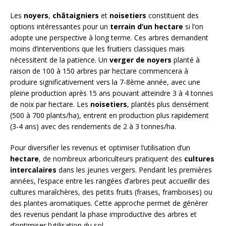
Les
noyers
,
châtaigniers
et
noisetiers
constituent des
options intéressantes pour un
terrain d’un hectare
si l’on
adopte une perspective à long terme. Ces arbres demandent
moins d’interventions que les fruitiers classiques mais
nécessitent de la patience. Un
verger de noyers
planté à
raison de 100 à 150 arbres par hectare commencera à
produire significativement vers la 7-8ème année, avec une
pleine production après 15 ans pouvant atteindre 3 à 4 tonnes
de noix par hectare. Les
noisetiers
, plantés plus densément
(500 à 700 plants/ha), entrent en production plus rapidement
(3-4 ans) avec des rendements de 2 à 3 tonnes/ha.
Pour diversifier les revenus et optimiser l’utilisation d’un
hectare
, de nombreux arboriculteurs pratiquent des
cultures
intercalaires
dans les jeunes vergers. Pendant les premières
années, l’espace entre les rangées d’arbres peut accueillir des
cultures maraîchères, des petits fruits (fraises, framboises) ou
des plantes aromatiques. Cette approche permet de générer
des revenus pendant la phase improductive des arbres et
d’optimiser l’utilisation du sol.