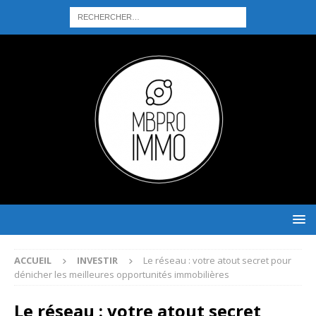
ACCUEIL
INVESTIR
Le réseau : votre atout secret pour
dénicher les meilleures opportunités immobilières
Le réseau : votre atout secret