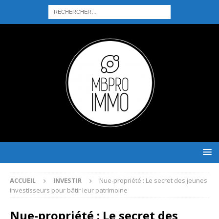
ACCUEIL
INVESTIR
Nue-propriété : Le secret des jeunes
investisseurs pour bâtir leur patrimoine
Nue-propriété : Le secret des