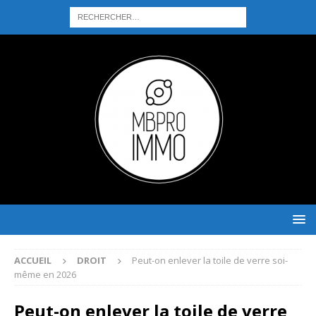
ACCUEIL
DROIT
Peut-on enlever la toile de verre soi-
même en 2026
Peut-on enlever la toile de verre