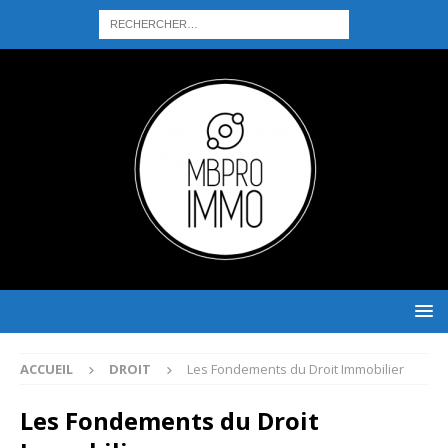
ACCUEIL
DROIT
Les Fondements du Droit Immobilier
Les Fondements du Droit