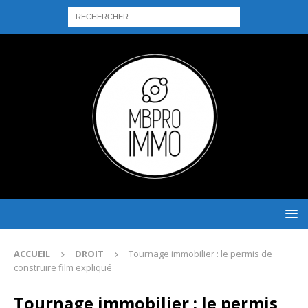
ACCUEIL
DROIT
Tournage immobilier : le permis de
construire film expliqué
Tournage immobilier : le permis