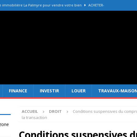
e immobilière La Palmyre pour vendre votre bien
ACHETER-
r refaire une toiture selon les matériaux
TRAVAUX-MAISON
Forêt Fréjus : 7 raisons d’investir maintenant
INVESTIR
tir à Dubai attire les Français en 2026
INVESTIR
 un terrain constructible en zone agricole
DROIT
FINANCE
INVESTIR
LOUER
TRAVAUX-MAISO
ACCUEIL
DROIT
Conditions suspensives du comprom
la transaction
 zone
Conditions suspensives 