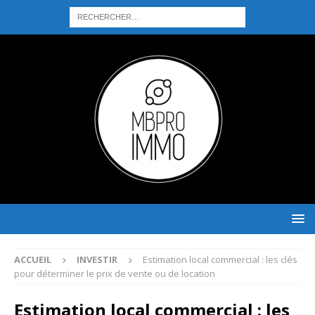
ACCUEIL
INVESTIR
Estimation local commercial : les clés
pour déterminer le prix de vente ou de location
Estimation local commercial : les