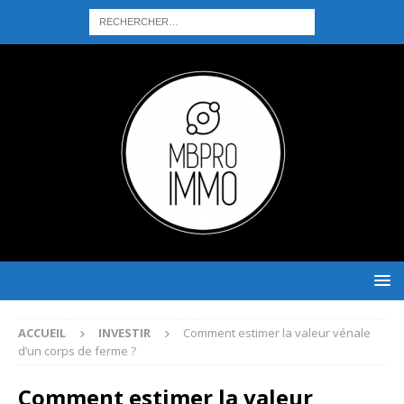
ACCUEIL
INVESTIR
Comment estimer la valeur vénale
d’un corps de ferme ?
Comment estimer la valeur