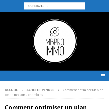
ACCUEIL
ACHETER-VENDRE
Comment optimiser un plan
petite maison 2 chambres
Comment optimiser un plan