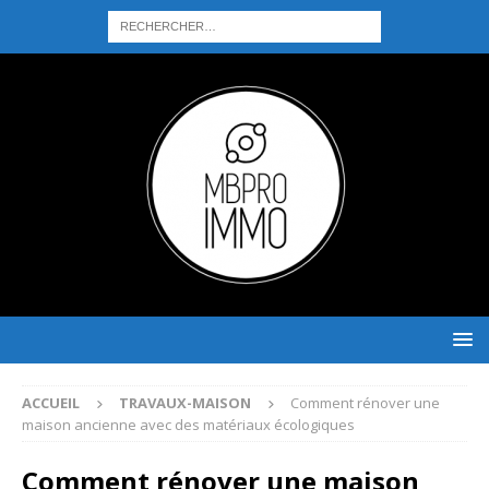
ACCUEIL
TRAVAUX-MAISON
Comment rénover une
maison ancienne avec des matériaux écologiques
Comment rénover une maison