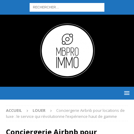
ACCUEIL
LOUER
Conciergerie Airbnb pour locations de
luxe : le service qui révolutionne l’expérience haut de gamme
Conciergerie Airbnb pour