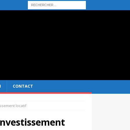
N
CONTACT
ssement locatif
 investissement