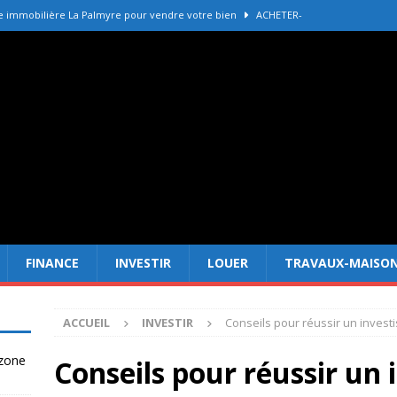
e immobilière La Palmyre pour vendre votre bien
ACHETER-
r refaire une toiture selon les matériaux
TRAVAUX-MAISON
Forêt Fréjus : 7 raisons d’investir maintenant
INVESTIR
tir à Dubai attire les Français en 2026
INVESTIR
 un terrain constructible en zone agricole
DROIT
FINANCE
INVESTIR
LOUER
TRAVAUX-MAISO
ACCUEIL
INVESTIR
Conseils pour réussir un investi
 zone
Conseils pour réussir un