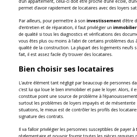
d’un appartement, celui-ci doit être proche d’une école, d’une
permet d’avoir rapidement de locataires avec des loyers sati
Par ailleurs, pour permettre à son
investissement
d’être 
d’entretien et de réparation, il faut privilégier un
immobilier
de qualité si tous les diagnostics et vérifications des docum
vous êtes plus ou moins à l’abri de certains problèmes dus à
qualité de la construction. La plupart des logements neufs
fait, il est assez facile d’y trouver des locataires.
Bien choisir ses locataires
L’autre élément tant négligé par beaucoup de personnes dans
c’est lui qui loue le bien immobilier et paie le loyer. Alors, il 
constitue point une source de problème à l’épanouissemen
surtout les problèmes de loyers impayés et de mésentente av
situations, le mieux est de contrôler les profils des locatair
signature des contrats.
Il va falloir privilégier les personnes susceptibles de payer à 
réglementaire et pouvoir fournir toutes les pièces requises p