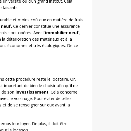
 université ou d’un grand institut. Cela
sfaisants.
durable et moins coûteux en matière de frais
 neuf.
Ce dernier constitue une assurance
ents sont opérés. Avec l’
immobilier neuf,
 la détérioration des matériaux et à la
 sont économes et très écologiques. De ce
 cette procédure reste le locataire. Or,
est important de bien le choisir afin qu’il ne
t de son
investissement
. Cela concerne
ec le voisinage. Pour éviter de telles
es et de se renseigner sur eux avant la
temps leur loyer. De plus, il doit être
our la location.