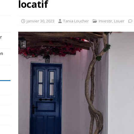
locatif
janvier 30, 2023
Tania Loucher
Investir
,
Louer
r
en