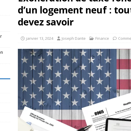
d’un logement neuf : tou
devez savoir
r
janvier 13, 2024
Joseph Dante
Finance
Commen
en