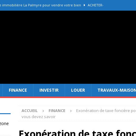
e immobilière La Palmyre pour vendre votre bien
ACHETER-
r refaire une toiture selon les matériaux
TRAVAUX-MAISON
Forêt Fréjus : 7 raisons d’investir maintenant
INVESTIR
tir à Dubai attire les Français en 2026
INVESTIR
 un terrain constructible en zone agricole
DROIT
FINANCE
INVESTIR
LOUER
TRAVAUX-MAISO
ACCUEIL
FINANCE
Exonération de taxe foncière pou
vous devez savoir
 zone
Exonération de taxe fonc