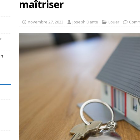
maîtriser
novembre 27, 2023
Joseph Dante
Louer
Comm
r
en