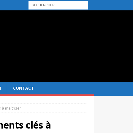
N
CONTACT
s à maîtriser
ments clés à