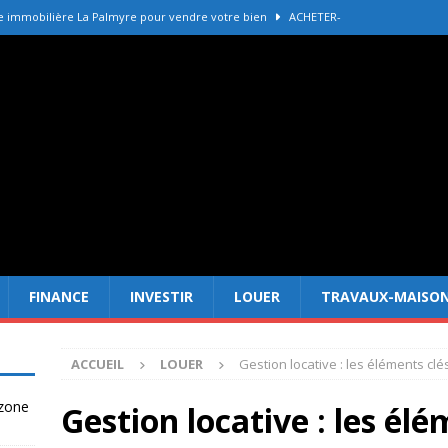
e immobilière La Palmyre pour vendre votre bien
ACHETER-
r refaire une toiture selon les matériaux
TRAVAUX-MAISON
Forêt Fréjus : 7 raisons d’investir maintenant
INVESTIR
tir à Dubai attire les Français en 2026
INVESTIR
 un terrain constructible en zone agricole
DROIT
FINANCE
INVESTIR
LOUER
TRAVAUX-MAISO
ACCUEIL
LOUER
Gestion locative : les éléments clé
 zone
Gestion locative : les élé