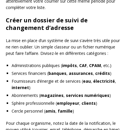
attentivement votre courrier sur cette même période pour
compléter votre liste.
Créer un dossier de suivi de
changement d’adresse
La mise en place d’un système de suivi s’avère très utile pour
ne rien oublier. Un simple classeur ou un fichier numérique
peut faire l’affaire. Divisez-le en différentes catégories :
Administrations publiques (
impôts
,
CAF
,
CPAM
, etc.)
Services financiers (
banques
,
assurances
,
crédits
)
Fournisseurs d’énergie et de services (
eau
,
électricité
,
internet
)
Abonnements (
magazines
,
services numériques
)
Sphère professionnelle (
employeur
,
clients
)
Cercle personnel (
amis
,
famille
)
Pour chaque organisme, notez la date de la notification, le
moyen utilisé (courrier, email, téléphone, démarche en ligne)