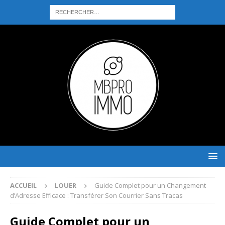
ACCUEIL
LOUER
Guide Complet pour un Changement
d’Adresse Efficace : Transférer Son Courrier Sans Tracas
Guide Complet pour un