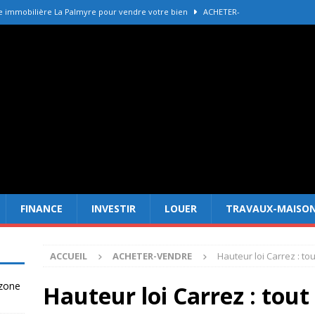
e immobilière La Palmyre pour vendre votre bien
ACHETER-
r refaire une toiture selon les matériaux
TRAVAUX-MAISON
Forêt Fréjus : 7 raisons d’investir maintenant
INVESTIR
tir à Dubai attire les Français en 2026
INVESTIR
 un terrain constructible en zone agricole
DROIT
FINANCE
INVESTIR
LOUER
TRAVAUX-MAISO
ACCUEIL
ACHETER-VENDRE
Hauteur loi Carrez : to
 zone
Hauteur loi Carrez : tout 