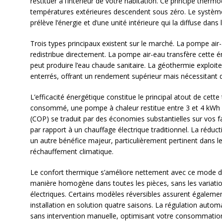
restituer à l’intérieur de votre habitation. Ce principe th
températures extérieures descendent sous zéro. Le système
prélève l’énergie et d’une unité intérieure qui la diffuse dans 
Trois types principaux existent sur le marché. La pompe air-ai
redistribue directement. La pompe air-eau transfère cette én
peut produire l’eau chaude sanitaire. La géothermie exploite
enterrés, offrant un rendement supérieur mais nécessitant 
L’efficacité énergétique constitue le principal atout de cette
consommé, une pompe à chaleur restitue entre 3 et 4 kWh d
(COP) se traduit par des économies substantielles sur vos 
par rapport à un chauffage électrique traditionnel. La rédu
un autre bénéfice majeur, particulièrement pertinent dans le
réchauffement climatique.
Le confort thermique s’améliore nettement avec ce mode de
manière homogène dans toutes les pièces, sans les variatio
électriques. Certains modèles réversibles assurent égalemen
installation en solution quatre saisons. La régulation auto
sans intervention manuelle, optimisant votre consommation