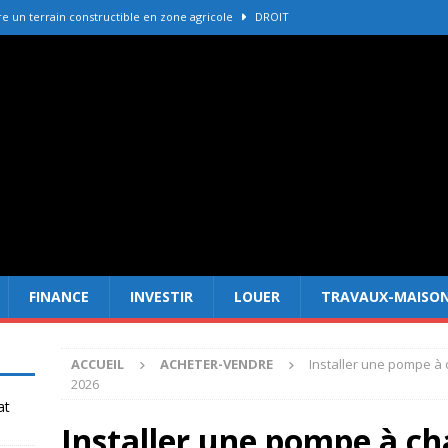
 un terrain constructible en zone agricole
DROIT
e immobilière La Palmyre pour vendre votre bien
ACHETER-
r refaire une toiture selon les matériaux
TRAVAUX-MAISON
Forêt Fréjus : 7 raisons d’investir maintenant
INVESTIR
er cadastre gouv avant un achat immobilier
DROIT
FINANCE
INVESTIR
LOUER
TRAVAUX-MAISO
ACCUEIL
ACHETER-VENDRE
Installer une pompe à 
2026
at
Installer une pompe à ch