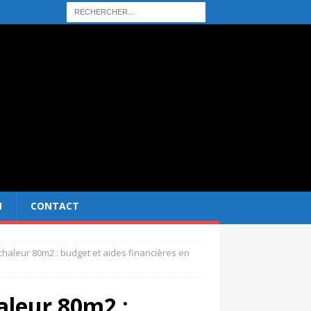
N
CONTACT
chaleur 80m2 : budget et aides financières en
aleur 80m2 :