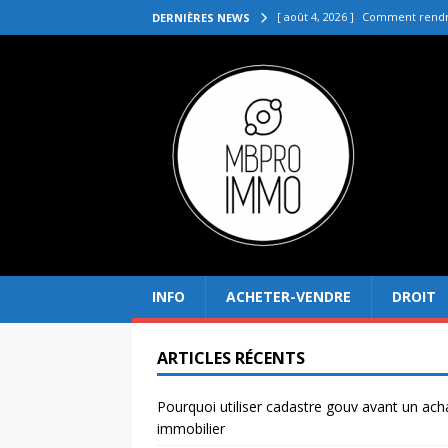
[ août 4, 2026 ]
Comment rendre
DERNIÈRES NEWS
[ juillet 31, 2026 ]
Quelle agenc
VENDRE
[ juillet 27, 2026 ]
Quel prix pou
[ juillet 23, 2026 ]
Immobilier la 
[ août 8, 2026 ]
Pourquoi utilis
INFO
ACHETER-VENDRE
DROIT
ARTICLES RÉCENTS
Pourquoi utiliser cadastre gouv avant un ach
immobilier