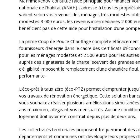
MaPrimeRénov’ constitue l’aide principale pour financer votre
nationale de l’habitat (ANAH) s’adresse à tous les propriéta
varient selon vos revenus : les ménages très modestes obti
modestes 3 000 euros, les revenus intermédiaires 2 000 eur
bénéficient pas de cette aide pour l’installation d’une pompe
La prime Coup de Pouce Chauffage complète efficacement 
fournisseurs d’énergie dans le cadre des Certificats d’Économ
pour les ménages modestes et 2 500 euros pour les autres f
auprès des signataires de la charte, souvent des grandes e
d’éligibilité imposent le remplacement d’une chaudière fiou
performante.
L’éco-prêt à taux zéro (éco-PTZ) permet d’emprunter jusqu’
vos travaux de rénovation énergétique. Cette solution banca
vous souhaitez réaliser plusieurs améliorations simultanée
ans maximum, allégeant vos mensualités. Aucune condition 
logement doit avoir été construit depuis plus de deux ans.
Les collectivités territoriales proposent fréquemment des 
départements et communes ont développé leurs propres disp