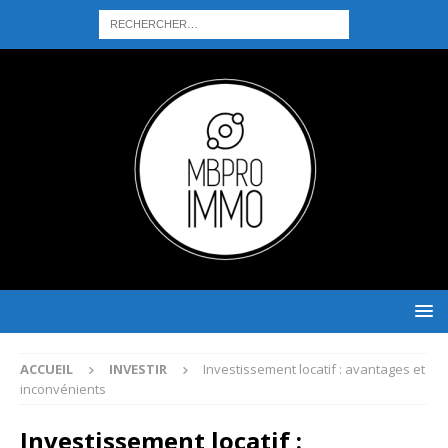
ACCUEIL
INVESTIR
Investissement locatif : avantages et
inconvénients
Investissement locatif :