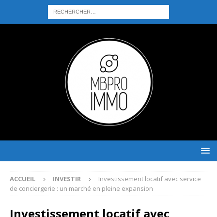
ACCUEIL
INVESTIR
Investissement locatif avec service
de conciergerie : un marché en pleine expansion
Investissement locatif avec