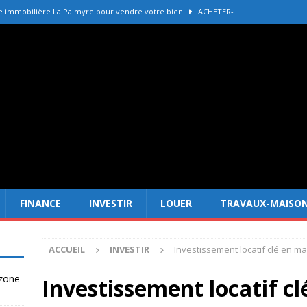
e immobilière La Palmyre pour vendre votre bien
ACHETER-
r refaire une toiture selon les matériaux
TRAVAUX-MAISON
Forêt Fréjus : 7 raisons d’investir maintenant
INVESTIR
tir à Dubai attire les Français en 2026
INVESTIR
 un terrain constructible en zone agricole
DROIT
FINANCE
INVESTIR
LOUER
TRAVAUX-MAISO
ACCUEIL
INVESTIR
Investissement locatif clé en ma
 zone
Investissement locatif cl