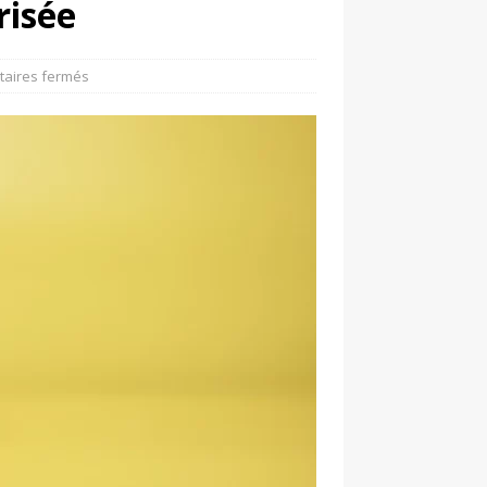
risée
aires fermés