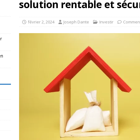
solution rentable et sécu
février 2, 2024
Joseph Dante
Investir
Comment
r
en