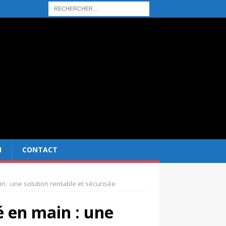
N
CONTACT
in : une solution rentable et sécurisée
é en main : une