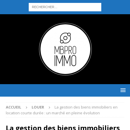
ACCUEIL
LOUER
La gestion des biens immobiliers en
location courte durée : un marché en pleine évolution
La gestion des biens immobiliers