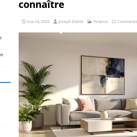
connaître
mai 24, 2026
Joseph Dante
Finance
Commenta
r
en