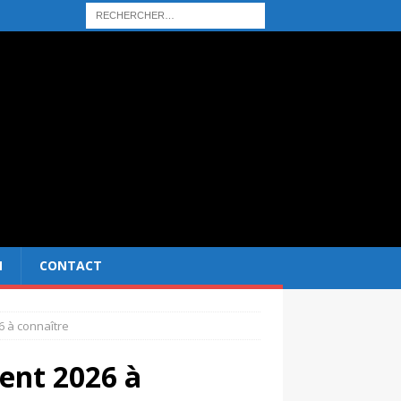
N
CONTACT
6 à connaître
ent 2026 à