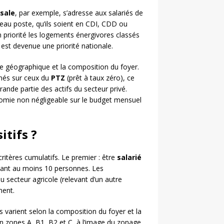
isale
, par exemple, s’adresse aux salariés de
eau poste, qu’ils soient en CDI, CDD ou
 en priorité les logements énergivores classés
est devenue une priorité nationale.
ne géographique et la composition du foyer.
gnés sur ceux du
PTZ
(prêt à taux zéro), ce
ande partie des actifs du secteur privé.
onomie non négligeable sur le budget mensuel
itifs ?
critères cumulatifs. Le premier : être
salarié
nt au moins 10 personnes. Les
du secteur agricole (relevant d’un autre
ment.
Ils varient selon la composition du foyer et la
 zones A, B1, B2 et C, à l’image du zonage