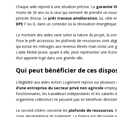
Chaque aide répond à une situation précise. La
garantie V
moins de 30 ans ou à ceux qui viennent de prendre un nouv
période d’essai. Le
prêt travaux amélioration
, lui, cible
DPE
F ou G, dans un contexte où la rénovation énergétique 
Le montant des aides varie selon la nature du projet, la zo
Pour le prêt accession, les plafonds de ressources sont ali
qui exclut les ménages aux revenus élevés mais inclut une gr
L’aide Mobili-Jeune, quant à elle, peut représenter une éc
d’un apprenti logé dans une grande ville.
Qui peut bénéficier de ces dispos
L’éligibilité aux aides Action Logement repose sur plusieurs 
d’une entreprise du secteur privé non agricole
employa
fonctionnaires, les travailleurs indépendants et les salariés 
organisme collecteur) ne peuvent pas en bénéficier directe
Le second critère concerne les
plafonds de ressources
. 
zone géographique du logement. La France est découpée en