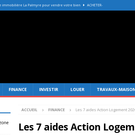
e immobilière La Palmyre pour vendre votre bien
ACHETER-
r refaire une toiture selon les matériaux
TRAVAUX-MAISON
Forêt Fréjus : 7 raisons d’investir maintenant
INVESTIR
tir à Dubai attire les Français en 2026
INVESTIR
 un terrain constructible en zone agricole
DROIT
FINANCE
INVESTIR
LOUER
TRAVAUX-MAISO
ACCUEIL
FINANCE
Les 7 aides Action Logement 202
 zone
Les 7 aides Action Logem