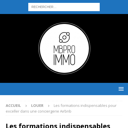
ACCUEIL
LOUER
Les formations indispensables pour
exceller dans une conciergerie Airbnb
Les formations indispensables