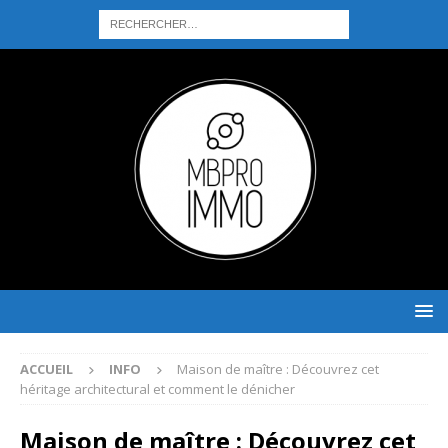
ACCUEIL
INFO
Maison de maître : Découvrez cet
héritage architectural et comment le dénicher
Maison de maître : Découvrez cet