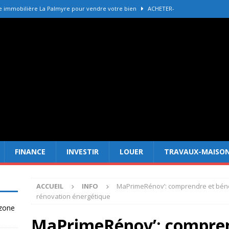
e immobilière La Palmyre pour vendre votre bien
ACHETER-
r refaire une toiture selon les matériaux
TRAVAUX-MAISON
Forêt Fréjus : 7 raisons d’investir maintenant
INVESTIR
tir à Dubai attire les Français en 2026
INVESTIR
 un terrain constructible en zone agricole
DROIT
FINANCE
INVESTIR
LOUER
TRAVAUX-MAISO
ACCUEIL
INFO
MaPrimeRénov’: comprendre et bénéf
rénovation énergétique
 zone
MaPrimeRénov’: comprend