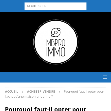
ACCUEIL
ACHETER-VENDRE
Pourquoi faut-il opter pour
l’achat d’une maison ancienne ?
Pourquoi faut-il opter pour