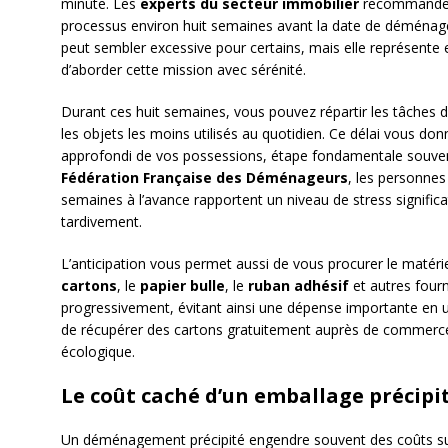
minute. Les
experts du secteur immobilier
recommanden
processus environ huit semaines avant la date de déménag
peut sembler excessive pour certains, mais elle représente e
d’aborder cette mission avec sérénité.
Durant ces huit semaines, vous pouvez répartir les tâches
les objets les moins utilisés au quotidien. Ce délai vous donn
approfondi de vos possessions, étape fondamentale souven
Fédération Française des Déménageurs
, les personne
semaines à l’avance rapportent un niveau de stress significat
tardivement.
L’anticipation vous permet aussi de vous procurer le matérie
cartons
, le
papier bulle
, le
ruban adhésif
et autres four
progressivement, évitant ainsi une dépense importante en u
de récupérer des cartons gratuitement auprès de commerc
écologique.
Le coût caché d’un emballage précipi
Un déménagement précipité engendre souvent des coûts s