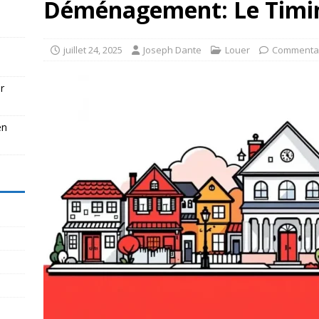
Déménagement: Le Timin
juillet 24, 2025
Joseph Dante
Louer
Commentai
r
en