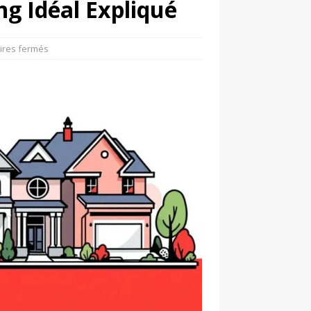
g Idéal Expliqué
res fermés