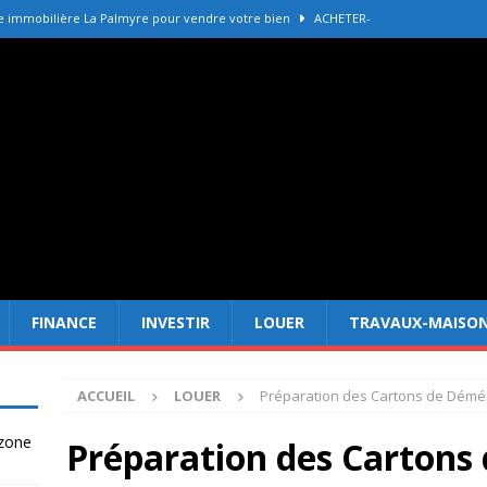
e immobilière La Palmyre pour vendre votre bien
ACHETER-
r refaire une toiture selon les matériaux
TRAVAUX-MAISON
Forêt Fréjus : 7 raisons d’investir maintenant
INVESTIR
tir à Dubai attire les Français en 2026
INVESTIR
 un terrain constructible en zone agricole
DROIT
FINANCE
INVESTIR
LOUER
TRAVAUX-MAISO
ACCUEIL
LOUER
Préparation des Cartons de Démén
 zone
Préparation des Cartons 