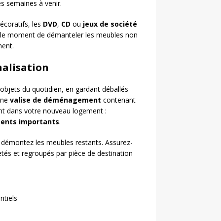
es semaines à venir.
écoratifs, les
DVD
,
CD
ou
jeux de société
i le moment de démanteler les meubles non
ment.
inalisation
objets du quotidien, en gardant déballés
une
valise de déménagement
contenant
nt dans votre nouveau logement :
ents importants
.
t démontez les meubles restants. Assurez-
tés et regroupés par pièce de destination
ntiels