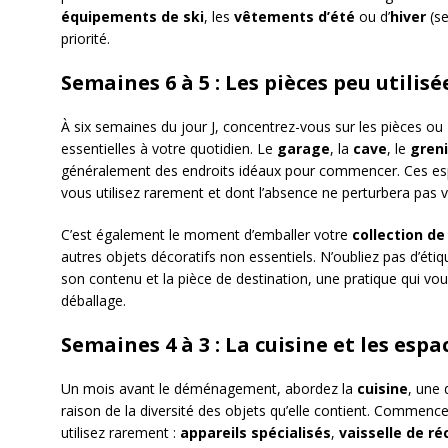
équipements de ski
, les
vêtements d’été
ou d’
hiver
(se
priorité.
Semaines 6 à 5 : Les pièces peu utilisé
À six semaines du jour J, concentrez-vous sur les pièces o
essentielles à votre quotidien. Le
garage
, la
cave
, le
greni
généralement des endroits idéaux pour commencer. Ces es
vous utilisez rarement et dont l’absence ne perturbera pas v
C’est également le moment d’emballer votre
collection de 
autres objets décoratifs non essentiels. N’oubliez pas d’é
son contenu et la pièce de destination, une pratique qui vo
déballage.
Semaines 4 à 3 : La cuisine et les espa
Un mois avant le déménagement, abordez la
cuisine
, une 
raison de la diversité des objets qu’elle contient. Commence
utilisez rarement :
appareils spécialisés
,
vaisselle de ré