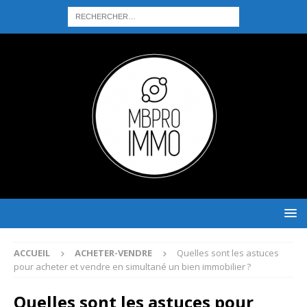
ACCUEIL
ACHETER-VENDRE
Quelles sont les astuces
pour acheter et vendre en simultané un bien immobilier ?
Quelles sont les astuces pour