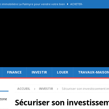
e immobilière La Palmyre pour vendre votre bien
ACHETER-
r refaire une toiture selon les matériaux
TRAVAUX-MAISON
Forêt Fréjus : 7 raisons d’investir maintenant
INVESTIR
tir à Dubai attire les Français en 2026
INVESTIR
 un terrain constructible en zone agricole
DROIT
FINANCE
INVESTIR
LOUER
TRAVAUX-MAISO
ACCUEIL
INVESTIR
Sécuriser son investissement im
 zone
Sécuriser son investisse