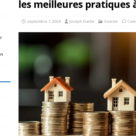
les meilleures pratiques 
septembre 1, 2024
Joseph Dante
Investir
Com
r
en