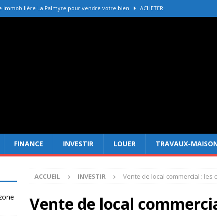
e immobilière La Palmyre pour vendre votre bien
ACHETER-
r refaire une toiture selon les matériaux
TRAVAUX-MAISON
Forêt Fréjus : 7 raisons d’investir maintenant
INVESTIR
tir à Dubai attire les Français en 2026
INVESTIR
 un terrain constructible en zone agricole
DROIT
FINANCE
INVESTIR
LOUER
TRAVAUX-MAISO
ACCUEIL
INVESTIR
Vente de local commercial : les 
 zone
Vente de local commercial