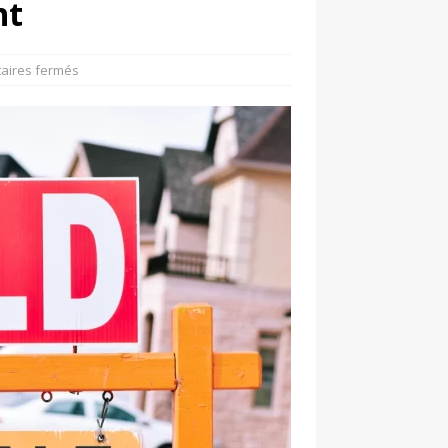
nt
aires fermés