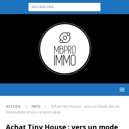
ACCUEIL
INFO
Achat Tiny House : vers un mode de vie
minimaliste et éco-responsable
Achat Tiny House : vers un mode