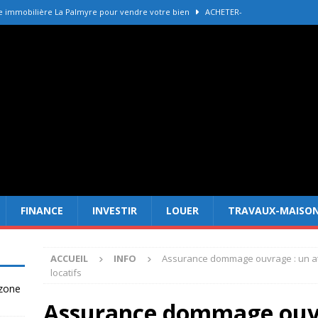
e immobilière La Palmyre pour vendre votre bien
ACHETER-
r refaire une toiture selon les matériaux
TRAVAUX-MAISON
Forêt Fréjus : 7 raisons d’investir maintenant
INVESTIR
tir à Dubai attire les Français en 2026
INVESTIR
 un terrain constructible en zone agricole
DROIT
FINANCE
INVESTIR
LOUER
TRAVAUX-MAISO
ACCUEIL
INFO
Assurance dommage ouvrage : un ato
locatifs
 zone
Assurance dommage ouvr