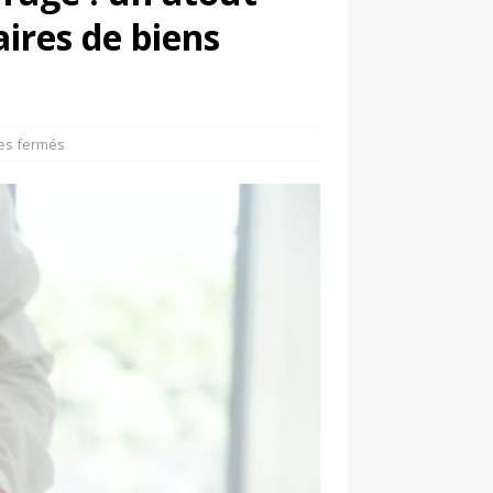
ires de biens
es fermés