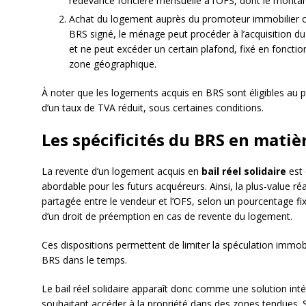
redevance foncière mensuelle à l’OFS, dont le mont
Achat du logement auprès du promoteur immobilier ou d
BRS signé, le ménage peut procéder à l’acquisition du 
et ne peut excéder un certain plafond, fixé en fonctio
zone géographique.
À noter que les logements acquis en BRS sont éligibles au p
d’un taux de TVA réduit, sous certaines conditions.
Les spécificités du BRS en matiè
La revente d’un logement acquis en
bail réel solidaire
est 
abordable pour les futurs acquéreurs. Ainsi, la plus-value ré
partagée entre le vendeur et l’OFS, selon un pourcentage fi
d’un droit de préemption en cas de revente du logement.
Ces dispositions permettent de limiter la spéculation immobil
BRS dans le temps.
Le bail réel solidaire apparaît donc comme une solution i
souhaitant accéder à la propriété dans des zones tendues. Se