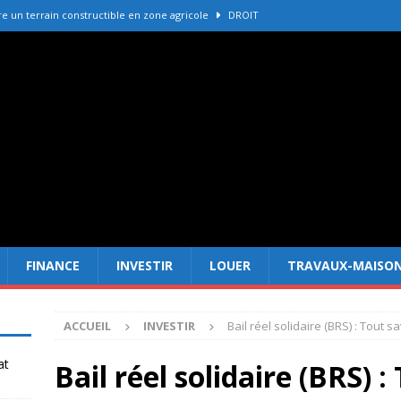
 un terrain constructible en zone agricole
DROIT
e immobilière La Palmyre pour vendre votre bien
ACHETER-
r refaire une toiture selon les matériaux
TRAVAUX-MAISON
Forêt Fréjus : 7 raisons d’investir maintenant
INVESTIR
er cadastre gouv avant un achat immobilier
DROIT
FINANCE
INVESTIR
LOUER
TRAVAUX-MAISO
ACCUEIL
INVESTIR
Bail réel solidaire (BRS) : Tout sa
at
Bail réel solidaire (BRS) :