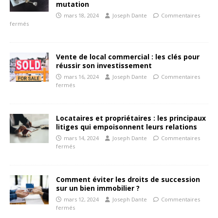
mutation
mars 18, 2024
Joseph Dante
Commentaires
fermés
Vente de local commercial : les clés pour
réussir son investissement
mars 16, 2024
Joseph Dante
Commentaires
fermés
Locataires et propriétaires : les principaux
litiges qui empoisonnent leurs relations
mars 14, 2024
Joseph Dante
Commentaires
fermés
Comment éviter les droits de succession
sur un bien immobilier ?
mars 12, 2024
Joseph Dante
Commentaires
fermés