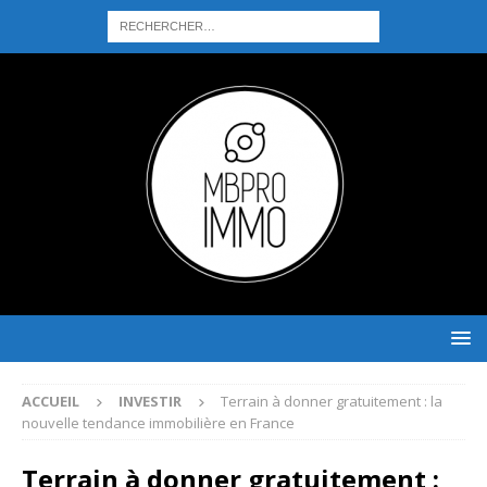
ACCUEIL
INVESTIR
Terrain à donner gratuitement : la
nouvelle tendance immobilière en France
Terrain à donner gratuitement :