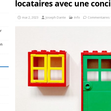
locataires avec une conc
mai 2, 2023
Joseph Dante
Info
Commentaires 
r
en