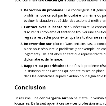
Voici comment une
conciergerie Airbnb
peut intervenir lor
Détection du problème :
La conciergerie est génér
problème, que ce soit par le locataire lui-même ou pa
évaluer la situation et décider des actions à mettre en
Contact avec le locataire :
Si nécessaire, la concie
discuter du problème et tenter de trouver une solution
règles à respecter pour éviter que la situation ne se r
Intervention sur place :
Dans certains cas, la conci
place pour résoudre le problème (par exemple, en cas
logement). Elle agit alors en tant que représentante du
diplomatie et de fermeté.
Rapport au propriétaire :
Une fois le problème résol
la situation et des actions qui ont été mises en place
dans les démarches auprès d’Airbnb pour signaler le l
Conclusion
En résumé, une
conciergerie Airbnb
peut être un véritable
locataires. En faisant appel à ces services professionnels, 