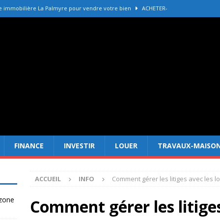
e immobilière La Palmyre pour vendre votre bien
ACHETER-
r refaire une toiture selon les matériaux
TRAVAUX-MAISON
Forêt Fréjus : 7 raisons d’investir maintenant
INVESTIR
tir à Dubai attire les Français en 2026
INVESTIR
 un terrain constructible en zone agricole
DROIT
FINANCE
INVESTIR
LOUER
TRAVAUX-MAISO
ACCUEIL
INFO
Comment gérer les litiges avec les l
 zone
Comment gérer les litiges