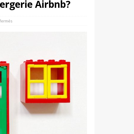
iergerie Airbnb?
fermés