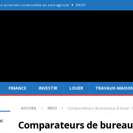
 un terrain constructible en zone agricole
DROIT
e immobilière La Palmyre pour vendre votre bien
ACHETER-
r refaire une toiture selon les matériaux
TRAVAUX-MAISON
Forêt Fréjus : 7 raisons d’investir maintenant
INVESTIR
er cadastre gouv avant un achat immobilier
DROIT
FINANCE
INVESTIR
LOUER
TRAVAUX-MAISO
ACCUEIL
INFO
Comparateurs de bureaux à louer : l
at
Comparateurs de bureaux 