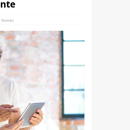
ante
 fermés