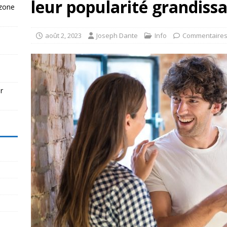
leur popularité grandiss
 zone
août 2, 2023
Joseph Dante
Info
Commentaires
r