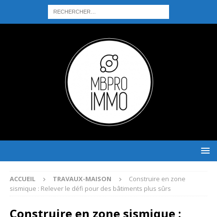
ACCUEIL
TRAVAUX-MAISON
Construire en zone
sismique : Relever le défi pour des bâtiments plus sûrs
Construire en zone sismique :