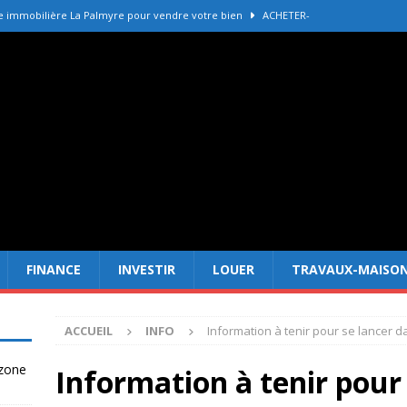
e immobilière La Palmyre pour vendre votre bien
ACHETER-
r refaire une toiture selon les matériaux
TRAVAUX-MAISON
Forêt Fréjus : 7 raisons d’investir maintenant
INVESTIR
tir à Dubai attire les Français en 2026
INVESTIR
 un terrain constructible en zone agricole
DROIT
FINANCE
INVESTIR
LOUER
TRAVAUX-MAISO
ACCUEIL
INFO
Information à tenir pour se lancer da
 zone
Information à tenir pour