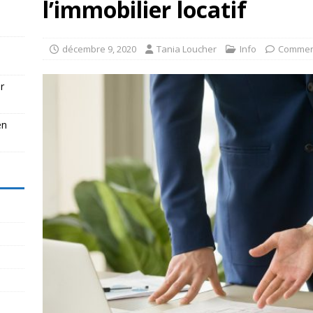
l’immobilier locatif
décembre 9, 2020
Tania Loucher
Info
Commen
r
en